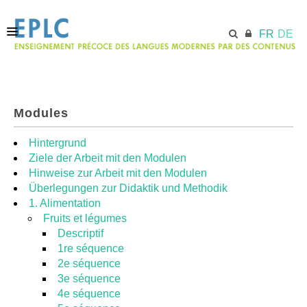
FR
DE
ACCUEIL
Modules
ECML.AT
Hintergrund
Ziele der Arbeit mit den Modulen
Hinweise zur Arbeit mit den Modulen
MODULES
Überlegungen zur Didaktik und Methodik
1. Alimentation
Fruits et légumes
RESSOURCES
Descriptif
1re séquence
2e séquence
3e séquence
4e séquence