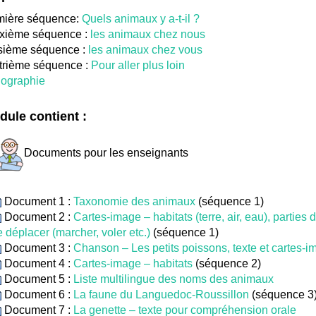
mière séquence:
Quels animaux y a-t-il ?
xième séquence :
les animaux chez nous
sième séquence :
les animaux chez vous
trième séquence :
Pour aller plus loin
iographie
ule contient :
Documents pour les enseignants
Document 1 :
Taxonomie des animaux
(séquence 1)
Document 2 :
Cartes-image – habitats (terre, air, eau), parties
e déplacer (marcher, voler etc.)
(séquence 1)
Document 3 :
Chanson – Les petits poissons, texte et cartes-i
Document 4 :
Cartes-image – habitats
(séquence 2)
Document 5 :
Liste multilingue des noms des animaux
Document 6 :
La faune du Languedoc-Roussillon
(séquence 3
Document 7 :
La genette – texte pour compréhension orale