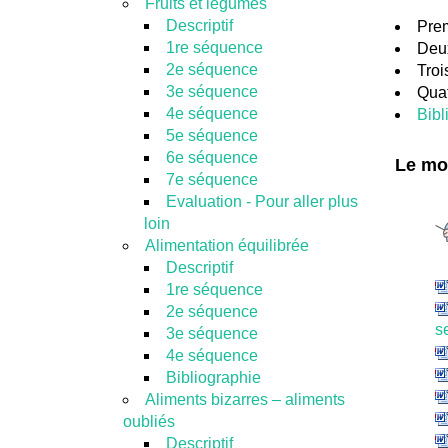
Fruits et légumes
Descriptif
Pre
1re séquence
Deu
2e séquence
Troi
3e séquence
Qua
4e séquence
Bibl
5e séquence
6e séquence
Le mod
7e séquence
Evaluation - Pour aller plus
loin
Alimentation équilibrée
Descriptif
1re séquence
2e séquence
s
3e séquence
4e séquence
Bibliographie
Aliments bizarres – aliments
oubliés
Descriptif