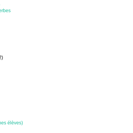
s
verbes
2)
nes élèves)