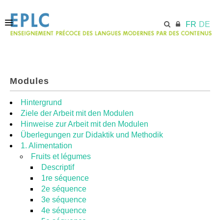
FR
DE
ACCUEIL
Modules
ECML.AT
Hintergrund
Ziele der Arbeit mit den Modulen
Hinweise zur Arbeit mit den Modulen
MODULES
Überlegungen zur Didaktik und Methodik
1. Alimentation
Fruits et légumes
RESSOURCES
Descriptif
1re séquence
2e séquence
3e séquence
4e séquence