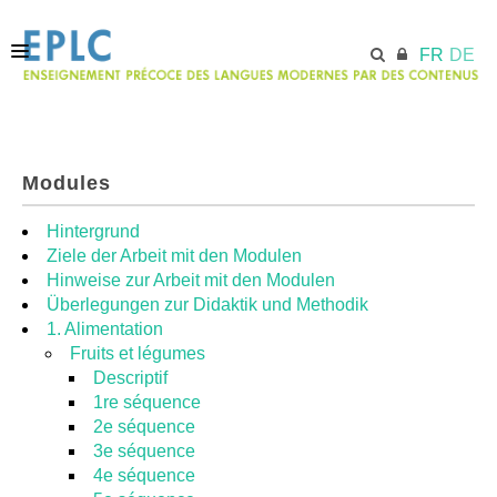
FR
DE
ACCUEIL
Modules
ECML.AT
Hintergrund
Ziele der Arbeit mit den Modulen
Hinweise zur Arbeit mit den Modulen
MODULES
Überlegungen zur Didaktik und Methodik
1. Alimentation
Fruits et légumes
RESSOURCES
Descriptif
1re séquence
2e séquence
3e séquence
4e séquence