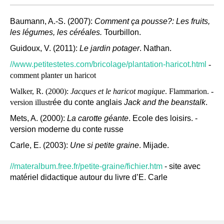
Baumann, A.-S. (2007):
Comment ça pousse?: Les fruits,
les légumes, les céréales.
Tourbillon.
Guidoux, V. (2011):
Le jardin potager
. Nathan.
//www.petitestetes.com/bricolage/plantation-haricot.html
-
comment planter un haricot
Walker, R. (2000):
Jacques et le haricot magique
. Flammarion. -
version illustr
ée du conte anglais
Jack and the beanstalk
.
Mets, A. (2000):
La carotte géante
. Ecole des loisirs. -
version moderne du conte russe
Carle, E. (2003):
Une si petite graine
. Mijade.
//materalbum.free.fr/petite-graine/fichier.htm
- site avec
matériel didactique autour du livre d’E. Carle