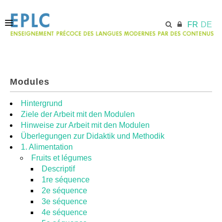
FR
DE
ACCUEIL
Modules
ECML.AT
Hintergrund
Ziele der Arbeit mit den Modulen
Hinweise zur Arbeit mit den Modulen
MODULES
Überlegungen zur Didaktik und Methodik
1. Alimentation
Fruits et légumes
RESSOURCES
Descriptif
1re séquence
2e séquence
3e séquence
4e séquence