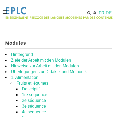
FR
DE
ACCUEIL
Modules
ECML.AT
Hintergrund
Ziele der Arbeit mit den Modulen
Hinweise zur Arbeit mit den Modulen
MODULES
Überlegungen zur Didaktik und Methodik
1. Alimentation
Fruits et légumes
RESSOURCES
Descriptif
1re séquence
2e séquence
3e séquence
4e séquence