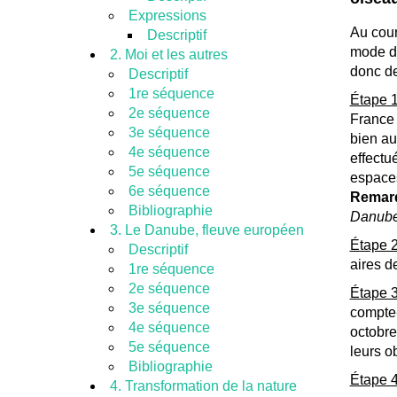
Expressions
Au cour
Descriptif
mode de
2. Moi et les autres
donc de
Descriptif
1re séquence
Étape 
2e séquence
France 
3e séquence
bien au
4e séquence
effectu
5e séquence
espaces
6e séquence
Remar
Bibliographie
Danube
3. Le Danube, fleuve européen
Étape 
Descriptif
aires d
1re séquence
2e séquence
Étape 
3e séquence
compte-
4e séquence
octobre
5e séquence
leurs o
Bibliographie
Étape 
4. Transformation de la nature