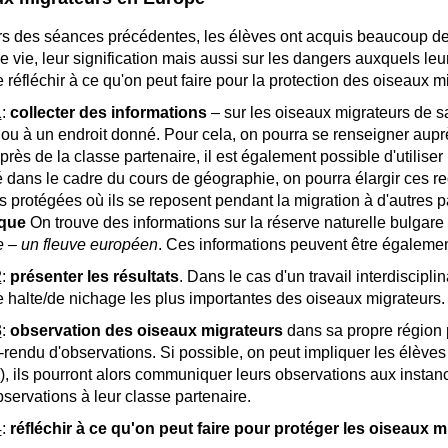
s des séances précédentes, les élèves ont acquis beaucoup de 
 vie, leur signification mais aussi sur les dangers auxquels leur 
 réfléchir à ce qu'on peut faire pour la protection des oiseaux m
1
:
collecter des informations
– sur les oiseaux migrateurs de sa
ou à un endroit donné. Pour cela, on pourra se renseigner aup
près de la classe partenaire, il est également possible d'utiliser 
é dans le cadre du cours de géographie, on pourra élargir ces re
 protégées où ils se reposent pendant la migration à d'autres 
que
On trouve des informations sur la réserve naturelle bulgare
 – un fleuve européen
. Ces informations peuvent être également
2
:
présenter les résultats
. Dans le cas d'un travail interdiscipl
e halte/de nichage les plus importantes des oiseaux migrateurs.
3
:
observation des oiseaux migrateurs
dans sa propre région 
rendu d'observations. Si possible, on peut impliquer les élèv
), ils pourront alors communiquer leurs observations aux instanc
bservations à leur classe partenaire.
4
:
réfléchir à ce qu'on peut faire pour protéger les oiseaux m