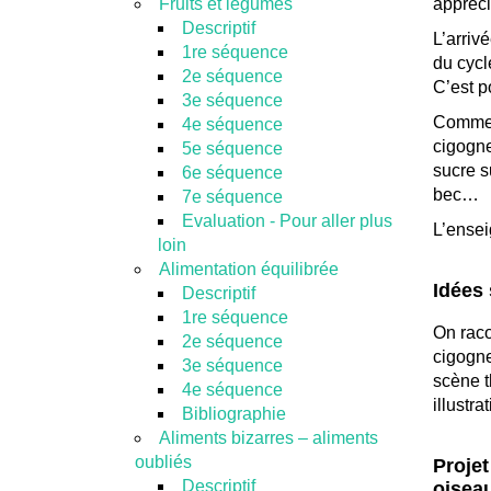
Fruits et légumes
appréci
Descriptif
L’arriv
1re séquence
du cycl
2e séquence
C’est p
3e séquence
Comme d
4e séquence
cigogne
5e séquence
sucre s
6e séquence
bec…
7e séquence
Evaluation - Pour aller plus
L’ensei
loin
Alimentation équilibrée
Idées 
Descriptif
1re séquence
On raco
2e séquence
cigogne
3e séquence
scène t
4e séquence
illustra
Bibliographie
Aliments bizarres – aliments
oubliés
Projet
Descriptif
oisea