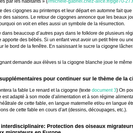
és par les habitants » (
//michele-gabriel.chez-alice.fr/pge70-27.
ée des cigognes au printemps et leur départ en automne fait qu
e des saisons. Le retour de cigognes annonce que les beaux jour
ourquoi on voit en elles aussi un symbole de la résurrection.
ans beaucoup d’autres pays dans le folklore de plusieurs régio
 apporte des bébés. Si un enfant veut avoir un petit frère ou un
ur le bord de la fenêtre. En saisissant le sucre la cigogne lâche
gnant demande aux élèves si la cigogne blanche joue le même rô
supplémentaires pour continuer sur le thème de la c
ntera la fable Le renard et la cigogne (texte
document 3
) On pou
 est adapté à son mode d'alimentation et à son régime alimenta
héâtrale de cette fable, en langue maternelle et/ou en langue ét
tions de cette fable en cours d'art (dessins, découpages, etc.).
 interdisciplinaire: Protection des oiseaux migrateur
ux migrateurs en Europe