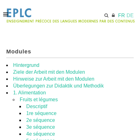
FR
DE
ACCUEIL
Modules
ECML.AT
Hintergrund
Ziele der Arbeit mit den Modulen
Hinweise zur Arbeit mit den Modulen
MODULES
Überlegungen zur Didaktik und Methodik
1. Alimentation
Fruits et légumes
RESSOURCES
Descriptif
1re séquence
2e séquence
3e séquence
4e séquence