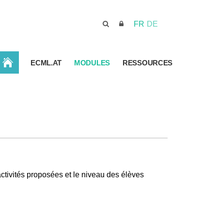
FR
DE
ACCUEIL
ECML.AT
MODULES
RESSOURCES
activités proposées et le niveau des élèves