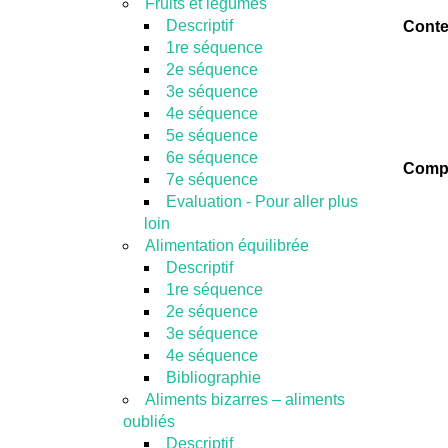
Fruits et légumes
Descriptif
Cont
1re séquence
2e séquence
3e séquence
4e séquence
5e séquence
6e séquence
Comp
7e séquence
Evaluation - Pour aller plus
loin
Alimentation équilibrée
Descriptif
1re séquence
2e séquence
3e séquence
4e séquence
Bibliographie
Aliments bizarres – aliments
oubliés
Descriptif