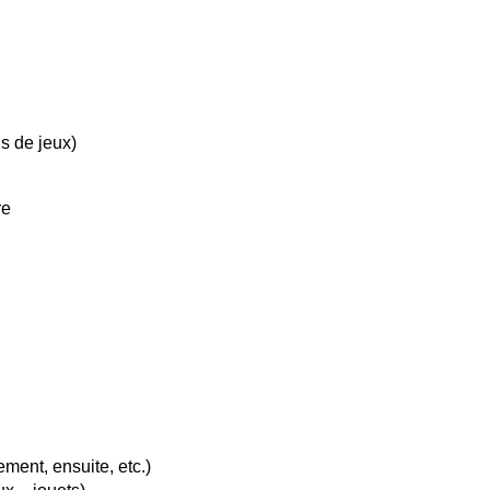
ns de jeux)
re
ent, ensuite, etc.)