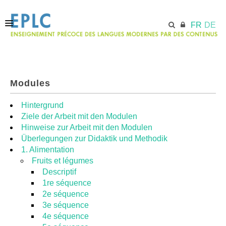
FR
DE
ACCUEIL
Modules
ECML.AT
Hintergrund
Ziele der Arbeit mit den Modulen
Hinweise zur Arbeit mit den Modulen
MODULES
Überlegungen zur Didaktik und Methodik
1. Alimentation
Fruits et légumes
RESSOURCES
Descriptif
1re séquence
2e séquence
3e séquence
4e séquence