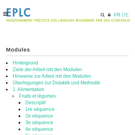
FR
DE
ACCUEIL
Modules
ECML.AT
Hintergrund
Ziele der Arbeit mit den Modulen
Hinweise zur Arbeit mit den Modulen
MODULES
Überlegungen zur Didaktik und Methodik
1. Alimentation
Fruits et légumes
RESSOURCES
Descriptif
1re séquence
2e séquence
3e séquence
4e séquence