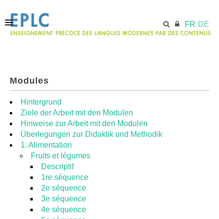
FR
DE
ACCUEIL
Modules
ECML.AT
Hintergrund
Ziele der Arbeit mit den Modulen
Hinweise zur Arbeit mit den Modulen
MODULES
Überlegungen zur Didaktik und Methodik
1. Alimentation
Fruits et légumes
RESSOURCES
Descriptif
1re séquence
2e séquence
3e séquence
4e séquence