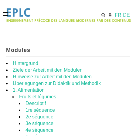
FR
DE
ACCUEIL
Modules
ECML.AT
Hintergrund
Ziele der Arbeit mit den Modulen
Hinweise zur Arbeit mit den Modulen
MODULES
Überlegungen zur Didaktik und Methodik
1. Alimentation
Fruits et légumes
RESSOURCES
Descriptif
1re séquence
2e séquence
3e séquence
4e séquence