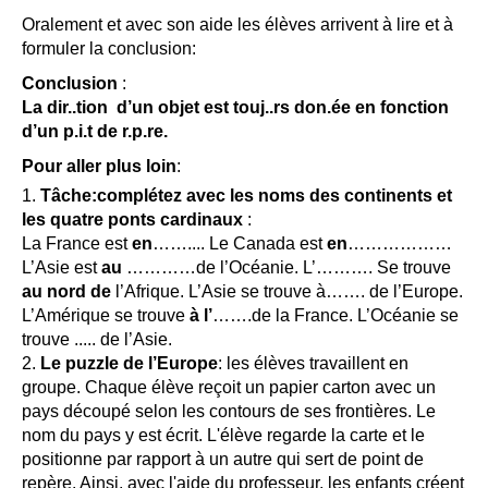
Oralement et avec son aide les élèves arrivent à lire et à
formuler la conclusion:
Conclusion
:
La dir..tion d’un objet est touj..rs don.ée en fonction
d’un p.i.t de r.p.re.
Pour aller plus loin
:
Tâche:complétez avec les noms des continents et
les quatre ponts cardinaux
:
La France est
en
…….... Le Canada est
en
………………
L’Asie est
au
…………de l’Océanie. L’………. Se trouve
au nord de
l’Afrique. L’Asie se trouve à……. de l’Europe.
L’Amérique se trouve
à l’
…….de la France. L’Océanie se
trouve ..... de l’Asie.
Le puzzle de l’Europe
: les élèves travaillent en
groupe. Chaque élève reçoit un papier carton avec un
pays découpé selon les contours de ses frontières. Le
nom du pays y est écrit. L'élève regarde la carte et le
positionne par rapport à un autre qui sert de point de
repère. Ainsi, avec l'aide du professeur, les enfants créent