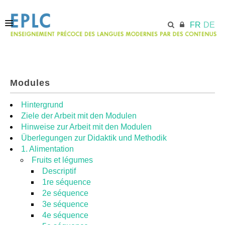
FR
DE
ACCUEIL
Modules
ECML.AT
Hintergrund
Ziele der Arbeit mit den Modulen
Hinweise zur Arbeit mit den Modulen
MODULES
Überlegungen zur Didaktik und Methodik
1. Alimentation
Fruits et légumes
RESSOURCES
Descriptif
1re séquence
2e séquence
3e séquence
4e séquence