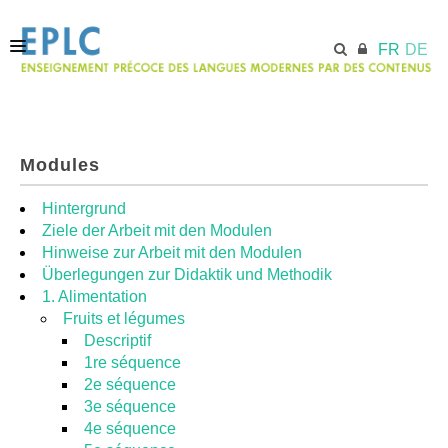
FR
DE
ACCUEIL
Modules
ECML.AT
Hintergrund
Ziele der Arbeit mit den Modulen
Hinweise zur Arbeit mit den Modulen
MODULES
Überlegungen zur Didaktik und Methodik
1. Alimentation
Fruits et légumes
RESSOURCES
Descriptif
1re séquence
2e séquence
3e séquence
4e séquence