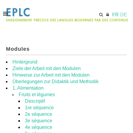
FR
DE
ACCUEIL
Modules
ECML.AT
Hintergrund
Ziele der Arbeit mit den Modulen
Hinweise zur Arbeit mit den Modulen
MODULES
Überlegungen zur Didaktik und Methodik
1. Alimentation
Fruits et légumes
RESSOURCES
Descriptif
1re séquence
2e séquence
3e séquence
4e séquence