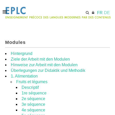
FR
DE
ACCUEIL
Modules
ECML.AT
Hintergrund
Ziele der Arbeit mit den Modulen
Hinweise zur Arbeit mit den Modulen
MODULES
Überlegungen zur Didaktik und Methodik
1. Alimentation
Fruits et légumes
RESSOURCES
Descriptif
1re séquence
2e séquence
3e séquence
4e séquence