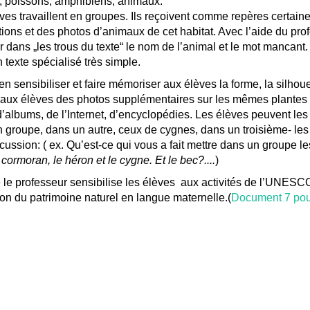
, poissons, amphibiens, animaux.
ves travaillent en groupes. Ils reçoivent comme repères certain
tions et des photos d’animaux de cet habitat. Avec l’aide du profe
r dans „les trous du texte“ le nom de l’animal et le mot mancant.
 texte spécialisé très simple.
en sensibiliser et faire mémoriser aux élèves la forme, la silhoue
aux élèves des photos supplémentaires sur les mêmes plantes e
d’albums, de l’Internet, d’encyclopédies. Les élèves peuvent les 
 groupe, dans un autre, ceux de cygnes, dans un troisième- les 
cussion: ( ex. Qu’est-ce qui vous a fait mettre dans un groupe 
 cormoran, le héron et le cygne. Et le bec?....
)
 le professeur sensibilise les élèves aux activités de l’UNESCO
ion du patrimoine naturel en langue maternelle.(
Document 7 pour