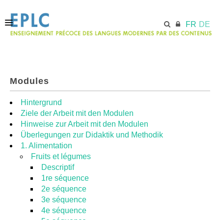
FR
DE
ACCUEIL
Modules
ECML.AT
Hintergrund
Ziele der Arbeit mit den Modulen
Hinweise zur Arbeit mit den Modulen
MODULES
Überlegungen zur Didaktik und Methodik
1. Alimentation
Fruits et légumes
RESSOURCES
Descriptif
1re séquence
2e séquence
3e séquence
4e séquence