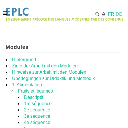
FR
DE
ACCUEIL
Modules
ECML.AT
Hintergrund
Ziele der Arbeit mit den Modulen
Hinweise zur Arbeit mit den Modulen
MODULES
Überlegungen zur Didaktik und Methodik
1. Alimentation
Fruits et légumes
RESSOURCES
Descriptif
1re séquence
2e séquence
3e séquence
4e séquence