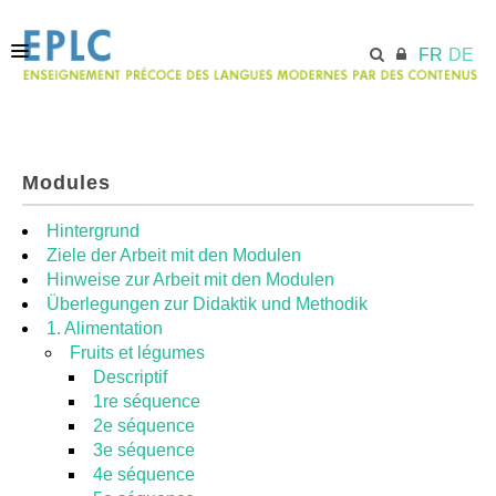
FR
DE
ACCUEIL
Modules
ECML.AT
Hintergrund
Ziele der Arbeit mit den Modulen
Hinweise zur Arbeit mit den Modulen
MODULES
Überlegungen zur Didaktik und Methodik
1. Alimentation
Fruits et légumes
RESSOURCES
Descriptif
1re séquence
2e séquence
3e séquence
4e séquence