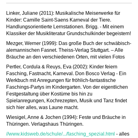
Linker, Juliane (2011): Musikalische Meiserwerke für
Kinder: Camille Saint-Saens Karneval der Tiere.
Handlungsorientierte Lernstationen. Brigg. - Mit einem
Klassiker der Musikliteratur Grundschulkinder begeistern!
Mezger, Werner (1999): Das große Buch der schwäbisch-
alemannischen Fasnet. Theiss-Verlag Stuttgart. – Alle
Bräuche an den verschiedenen Orten, mit vielen Fotos
Pertler, Cordula & Reuys, Eva (2002): Kinder feiern
Fasching, Fastnacht, Karneval. Don Bosco Verlag - Ein
Werkbuch mit Anregungen für fröhlich-fantastische
Faschings-Partys im Kindergarten. Von der eigentlichen
Festgestaltung über Kostüme bis hin zu
Spielanregungen, Kochrezepten, Musik und Tanz findet
sich hier alles, was Laune macht.
Wiesigel, Anne & Jochen (1994): Feste und Bräuche in
Thüringen. Verlagshaus Thüringen.
//www.kidsweb.de/schule/.../fasching_spezial.html
- alles