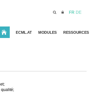
FR
DE
ACCUEIL
ECML.AT
MODULES
RESSOURCES
et;
 qualité;