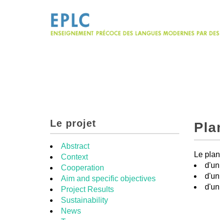
Le projet
Pla
Abstract
Le plan
Context
d'un
Cooperation
d'un
Aim and specific objectives
d'un
Project Results
Sustainability
News