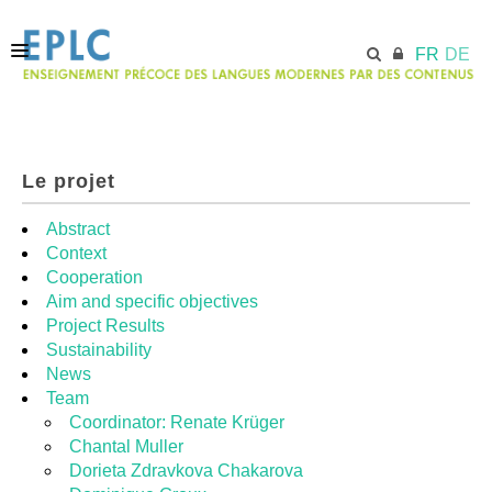
FR
DE
ACCUEIL
Le projet
ECML.AT
Abstract
Context
Cooperation
MODULES
Aim and specific objectives
Project Results
Sustainability
RESSOURCES
News
Team
Coordinator: Renate Krüger
Chantal Muller
Dorieta Zdravkova Chakarova