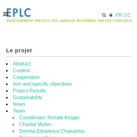
FR
DE
ACCUEIL
Le projet
ECML.AT
Abstract
Context
Cooperation
MODULES
Aim and specific objectives
Project Results
Sustainability
RESSOURCES
News
Team
Coordinator: Renate Krüger
Chantal Muller
Dorieta Zdravkova Chakarova