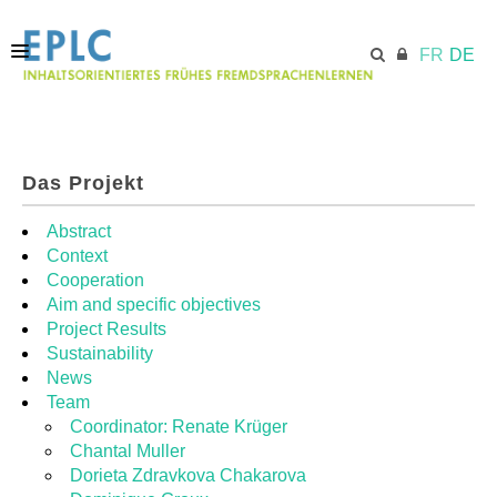
FR
DE
STARTSEITE
Das Projekt
ECML.AT
Abstract
Context
Cooperation
MODULE
Aim and specific objectives
Project Results
Sustainability
RESSOURCEN
News
Team
Coordinator: Renate Krüger
Chantal Muller
Dorieta Zdravkova Chakarova