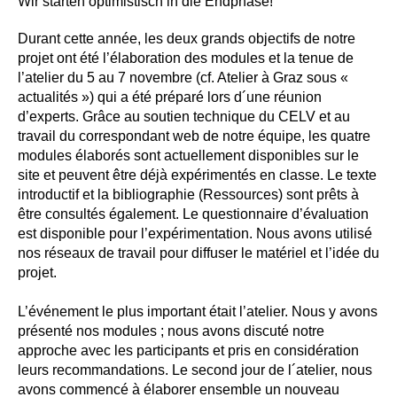
Wir starten optimistisch in die Endphase!
Durant cette année, les deux grands objectifs de notre
projet ont été l’élaboration des modules et la tenue de
l’atelier du 5 au 7 novembre (cf. Atelier à Graz sous «
actualités ») qui a été préparé lors d´une réunion
d’experts. Grâce au soutien technique du CELV et au
travail du correspondant web de notre équipe, les quatre
modules élaborés sont actuellement disponibles sur le
site et peuvent être déjà expérimentés en classe. Le texte
introductif et la bibliographie (Ressources) sont prêts à
être consultés également. Le questionnaire d’évaluation
est disponible pour l’expérimentation. Nous avons utilisé
nos réseaux de travail pour diffuser le matériel et l’idée du
projet.
L’événement le plus important était l’atelier. Nous y avons
présenté nos modules ; nous avons discuté notre
approche avec les participants et pris en considération
leurs recommandations. Le second jour de l´atelier, nous
avons commencé à élaborer ensemble un nouveau