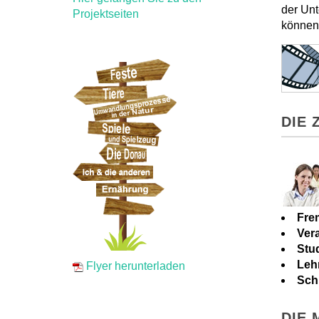
der Unt
Projektseiten
können 
DIE 
Fre
Vera
Stu
Leh
Flyer herunterladen
Sch
DIE