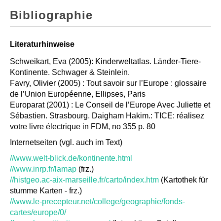
Bibliographie
Literaturhinweise
Schweikart, Eva (2005): Kinderweltatlas. Länder-Tiere-
Kontinente. Schwager & Steinlein.
Favry, Olivier (2005) : Tout savoir sur l’Europe : glossaire
de l’Union Européenne, Ellipses, Paris
Europarat (2001) : Le Conseil de l’Europe Avec Juliette et
Sébastien. Strasbourg. Daigham Hakim.: TICE: réalisez
votre livre électrique in FDM, no 355 p. 80
Internetseiten (vgl. auch im Text)
//www.welt-blick.de/kontinente.html
//www.inrp.fr/lamap
(frz.)
//histgeo.ac-aix-marseille.fr/carto/index.htm
(Kartothek für
stumme Karten - frz.)
//www.le-precepteur.net/college/geographie/fonds-
cartes/europe/0/