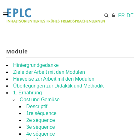
FR
DE
STARTSEITE
Module
ECML.AT
Hintergrundgedanke
Ziele der Arbeit mit den Modulen
Hinweise zur Arbeit mit den Modulen
MODULE
Überlegungen zur Didaktik und Methodik
1. Ernährung
Obst und Gemüse
RESSOURCEN
Descriptif
1re séquence
2e séquence
3e séquence
4e séquence