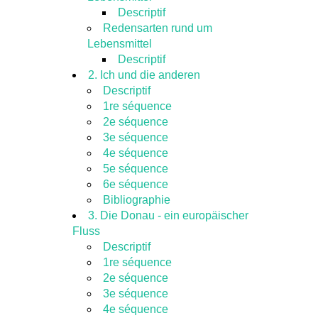
Descriptif
Redensarten rund um
Lebensmittel
Descriptif
2. Ich und die anderen
Descriptif
1re séquence
2e séquence
3e séquence
4e séquence
5e séquence
6e séquence
Bibliographie
3. Die Donau - ein europäischer
Fluss
Descriptif
1re séquence
2e séquence
3e séquence
4e séquence