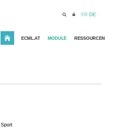
FR
DE
STARTSEITE
ECML.AT
MODULE
RESSOURCEN
 Sport