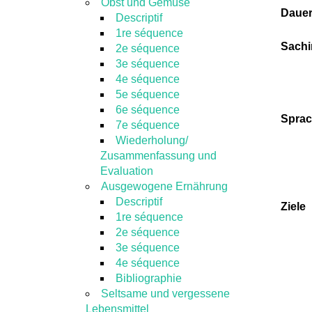
Obst und Gemüse
Daue
Descriptif
1re séquence
Sachi
2e séquence
3e séquence
4e séquence
5e séquence
6e séquence
Sprac
7e séquence
Wiederholung/
Zusammenfassung und
Evaluation
Ausgewogene Ernährung
Descriptif
Ziele
1re séquence
2e séquence
3e séquence
4e séquence
Bibliographie
Seltsame und vergessene
Lebensmittel