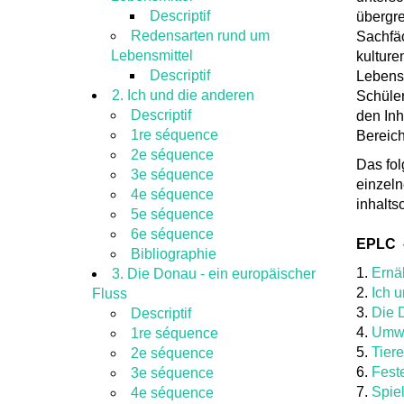
Descriptif
übergre
Redensarten rund um
Sachfäc
Lebensmittel
kulture
Descriptif
Lebensw
2. Ich und die anderen
Schüler
Descriptif
den Inh
1re séquence
Bereic
2e séquence
Das fo
3e séquence
einzel
4e séquence
inhalts
5e séquence
6e séquence
EPLC 
Bibliographie
1.
Ernä
3. Die Donau - ein europäischer
2.
Ich 
Fluss
3.
Die 
Descriptif
4.
Umwa
1re séquence
5.
Tiere
2e séquence
6.
Fest
3e séquence
7.
Spie
4e séquence