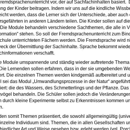
remdsprachenunterricht vor, der auf Sachfachinhalten basiert. 
ng der Kinder beitragen. Indem wir uns auf die kindliche Wiss
reicht werden, dass die Lerner sich der Unterschiede, aber au
ersgefährten in anderen Ländern teilen. Die Kinder sollen auf 
 Die Module behandeln verschiedene Sachthemen, die alle in 
ormation“ stehen. So soll der Fremdsprachenunterricht zum Bi
hule unterrichteten Fächern werden. Die Fremdsprache wird n
eck der Übermittlung der Sachinhalte. Sprache bekommt wiede
hinformationen verschafft.
e Module umspannende und ständig wieder auftretende Thema 
Die Lernenden sollen erfahren, dass in der sie umgebenden Welt
rt. Die einzelnen Themen werden kindgemäß aufbereitet und un
l sei das Modul „Umwandlungsprozesse in der Natur“ angeführt
iert: die des Wassers, des Schmetterlings und der Pflanze. Das
vögel behandeln. Die Schüler sollen jedoch die Veränderung
n durch kleine Experimente selbst zu Erkenntnissen kommen 
n.
en somit Themen präsentiert, die sowohl allgemeingültig (univ
inzelne Individuum sind. Themen, die in allen Gesellschaften un
hiedlicher Art und Weise gesehen bzw. erlebt werden (vgl. Por