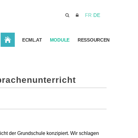
FR
DE
STARTSEITE
ECML.AT
MODULE
RESSOURCEN
prachenunterricht
cht der Grundschule konzipiert. Wir schlagen