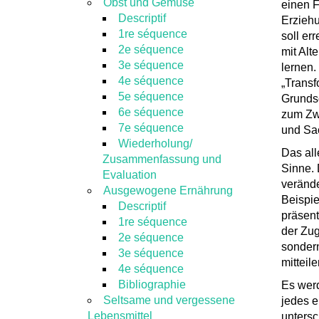
Obst und Gemüse
einen F
Descriptif
Erziehu
1re séquence
soll er
2e séquence
mit Alt
3e séquence
lernen.
4e séquence
„Transf
5e séquence
Grundsc
6e séquence
zum Zw
7e séquence
und Sac
Wiederholung/
Das all
Zusammenfassung und
Sinne. 
Evaluation
verände
Ausgewogene Ernährung
Beispie
Descriptif
präsent
1re séquence
der Zug
2e séquence
sonder
3e séquence
mitteile
4e séquence
Bibliographie
Es werd
Seltsame und vergessene
jedes e
Lebensmittel
untersc