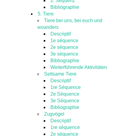
2. Sequenz
Bibliographie
5. Tiere
Tiere bei uns, bei euch und
woanders
Descriptif
1e séquence
2e séquence
3e séquence
Bibliographie
Weiterführende Aktivitäten
Seltsame Tiere
Descriptif
1re Séquence
2e Séquence
3e Séquence
Bibliographie
Zugvögel
Descriptif
1re séquence
2e séquence