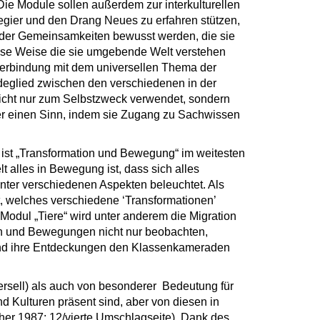
Die Module sollen außerdem zur interkulturellen
begier und den Drang Neues zu erfahren stützen,
ch der Gemeinsamkeiten bewusst werden, die sie
diese Weise die sie umgebende Welt verstehen
Verbindung mit dem universellen Thema der
ndeglied zwischen den verschiedenen in der
icht nur zum Selbstzweck verwendet, sondern
r einen Sinn, indem sie Zugang zu Sachwissen
ist „Transformation und Bewegung“ im weitesten
 alles in Bewegung ist, dass sich alles
ter verschiedenen Aspekten beleuchtet. Als
, welches verschiedene ‘Transformationen’
 Modul „Tiere“ wird unter anderem die Migration
en und Bewegungen nicht nur beobachten,
und ihre Entdeckungen den Klassenkameraden
ersell) als auch von besonderer Bedeutung für
d Kulturen präsent sind, aber von diesen in
cher 1987: 12/vierte Umschlagseite). Dank des