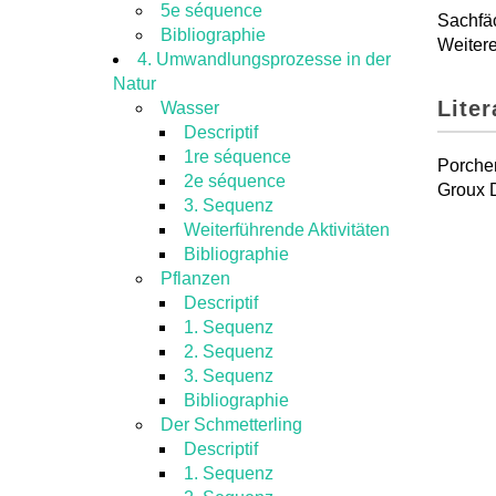
5e séquence
Sachfäc
Bibliographie
Weitere
4. Umwandlungsprozesse in der
Natur
Lite
Wasser
Descriptif
1re séquence
Porcher
2e séquence
Groux D
3. Sequenz
Weiterführende Aktivitäten
Bibliographie
Pflanzen
Descriptif
1. Sequenz
2. Sequenz
3. Sequenz
Bibliographie
Der Schmetterling
Descriptif
1. Sequenz