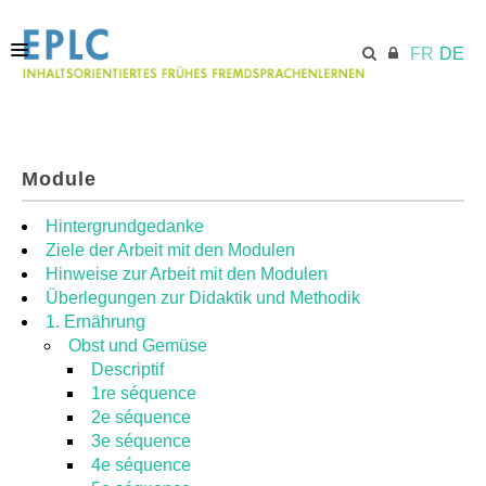
FR
DE
STARTSEITE
Module
ECML.AT
Hintergrundgedanke
Ziele der Arbeit mit den Modulen
Hinweise zur Arbeit mit den Modulen
MODULE
Überlegungen zur Didaktik und Methodik
1. Ernährung
Obst und Gemüse
RESSOURCEN
Descriptif
1re séquence
2e séquence
3e séquence
4e séquence