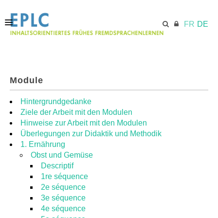
FR
DE
STARTSEITE
Module
ECML.AT
Hintergrundgedanke
Ziele der Arbeit mit den Modulen
Hinweise zur Arbeit mit den Modulen
MODULE
Überlegungen zur Didaktik und Methodik
1. Ernährung
Obst und Gemüse
RESSOURCEN
Descriptif
1re séquence
2e séquence
3e séquence
4e séquence