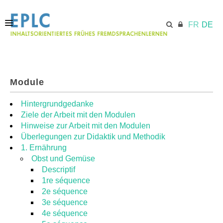
FR
DE
STARTSEITE
Module
ECML.AT
Hintergrundgedanke
Ziele der Arbeit mit den Modulen
Hinweise zur Arbeit mit den Modulen
MODULE
Überlegungen zur Didaktik und Methodik
1. Ernährung
Obst und Gemüse
RESSOURCEN
Descriptif
1re séquence
2e séquence
3e séquence
4e séquence