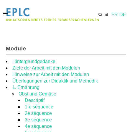
FR
DE
STARTSEITE
Module
ECML.AT
Hintergrundgedanke
Ziele der Arbeit mit den Modulen
Hinweise zur Arbeit mit den Modulen
MODULE
Überlegungen zur Didaktik und Methodik
1. Ernährung
Obst und Gemüse
RESSOURCEN
Descriptif
1re séquence
2e séquence
3e séquence
4e séquence