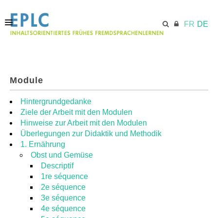
FR
DE
STARTSEITE
Module
ECML.AT
Hintergrundgedanke
Ziele der Arbeit mit den Modulen
Hinweise zur Arbeit mit den Modulen
MODULE
Überlegungen zur Didaktik und Methodik
1. Ernährung
Obst und Gemüse
RESSOURCEN
Descriptif
1re séquence
2e séquence
3e séquence
4e séquence