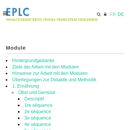
FR
DE
STARTSEITE
Module
ECML.AT
Hintergrundgedanke
Ziele der Arbeit mit den Modulen
Hinweise zur Arbeit mit den Modulen
MODULE
Überlegungen zur Didaktik und Methodik
1. Ernährung
Obst und Gemüse
RESSOURCEN
Descriptif
1re séquence
2e séquence
3e séquence
4e séquence