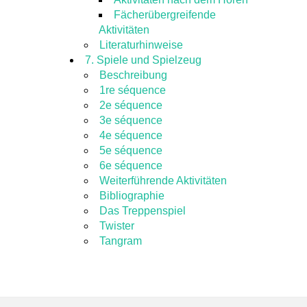
Fächerübergreifende
Aktivitäten
Literaturhinweise
7. Spiele und Spielzeug
Beschreibung
1re séquence
2e séquence
3e séquence
4e séquence
5e séquence
6e séquence
Weiterführende Aktivitäten
Bibliographie
Das Treppenspiel
Twister
Tangram