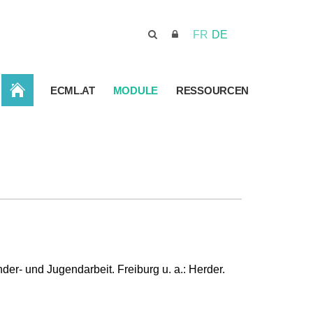
FR
DE
STARTSEITE
ECML.AT
MODULE
RESSOURCEN
nder- und Jugendarbeit. Freiburg u. a.: Herder.