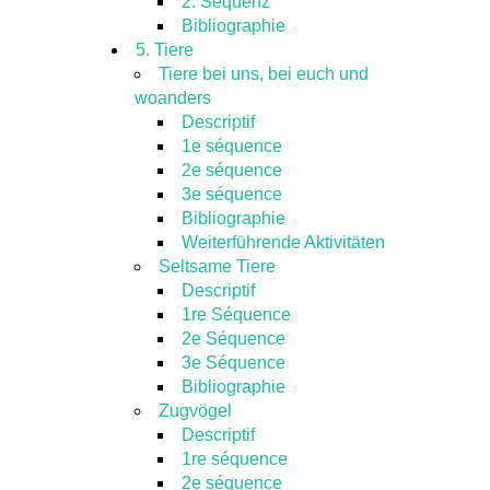
2. Sequenz
Bibliographie
5. Tiere
Tiere bei uns, bei euch und
woanders
Descriptif
1e séquence
2e séquence
3e séquence
Bibliographie
Weiterführende Aktivitäten
Seltsame Tiere
Descriptif
1re Séquence
2e Séquence
3e Séquence
Bibliographie
Zugvögel
Descriptif
1re séquence
2e séquence