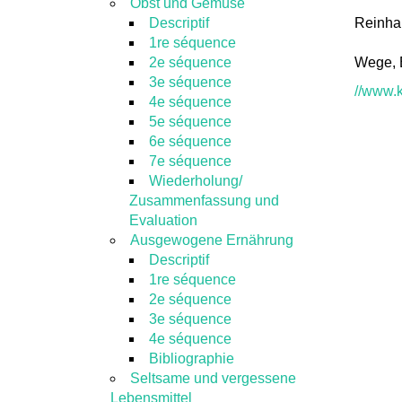
Obst und Gemüse
Descriptif
Reinhar
1re séquence
2e séquence
Wege, B
3e séquence
//www.k
4e séquence
5e séquence
6e séquence
7e séquence
Wiederholung/
Zusammenfassung und
Evaluation
Ausgewogene Ernährung
Descriptif
1re séquence
2e séquence
3e séquence
4e séquence
Bibliographie
Seltsame und vergessene
Lebensmittel