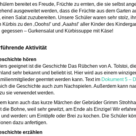
ülern bereitet es Freude, Früchte zu ernten, die sie selbst a
hend ausgeweitet werden, dass die Früchte aus dem Garten a
, einen Salat zuzubereiten. Unsere Schüler waren sehr stolz, i
n Kürbis zu den ‚Ooohs!’ und ‚Aaahs!’ aller Kinder des Kinderg
 gegessen – Gurkensalat und Kürbissuppe mit Käse!
führende Aktivität
eschichte hören
rs geeignet ist die Geschichte Das Rübchen von A. Tolstoi, die
land sehr bekannt und beliebt ist. Hier wird aus einem winzige
amilienmitglieder geerntet werden kann. Text im
Dokument 5 – 
sich die Geschichte auch zum Nachspielen. Außerdem kann nac
zu sie verwendet werden.
em kann auch das kurze Märchen der Gebrüder Grimm Strohhal
t die Bohne, weil sehr gewitzt, am Ende als Einzige! Wir erfa
 und werden: um Eintöpfe oder Brei zu kochen. Die Schüler k
ationen dazu anfertigen.
eschichte erzählen