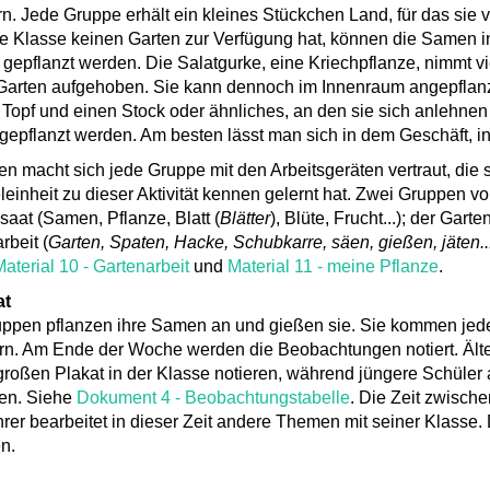
n. Jede Gruppe erhält ein kleines Stückchen Land, für das sie vo
ie Klasse keinen Garten zur Verfügung hat, können die Samen 
 gepflanzt werden. Die Salatgurke, eine Kriechpflanze, nimmt vi
Garten aufgehoben. Sie kann dennoch im Innenraum angepflan
Topf und einen Stock oder ähnliches, an den sie sich anlehnen
gepflanzt werden. Am besten lässt man sich in dem Geschäft, i
en macht sich jede Gruppe mit den Arbeitsgeräten vertraut, di
einheit zu dieser Aktivität kennen gelernt hat. Zwei Gruppen 
saat (Samen, Pflanze, Blatt (
Blätter
), Blüte, Frucht...); der Gart
rbeit (
Garten, Spaten, Hacke, Schubkarre, säen, gießen, jäten..
aterial 10 - Gartenarbeit
und
Material 11 - meine Pflanze
.
at
ppen pflanzen ihre Samen an und gießen sie. Sie kommen jed
n. Am Ende der Woche werden die Beobachtungen notiert. Älte
roßen Plakat in der Klasse notieren, während jüngere Schüler
hen. Siehe
Dokument 4 - Beobachtungstabelle
. Die Zeit zwisch
rer bearbeitet in dieser Zeit andere Themen mit seiner Klasse.
n.