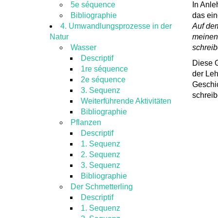
5e séquence
In Anle
Bibliographie
das ein
4. Umwandlungsprozesse in der
Auf dem
Natur
meinen
Wasser
schreib
Descriptif
Diese G
1re séquence
der Leh
2e séquence
Geschic
3. Sequenz
schreib
Weiterführende Aktivitäten
Bibliographie
Pflanzen
Descriptif
1. Sequenz
2. Sequenz
3. Sequenz
Bibliographie
Der Schmetterling
Descriptif
1. Sequenz