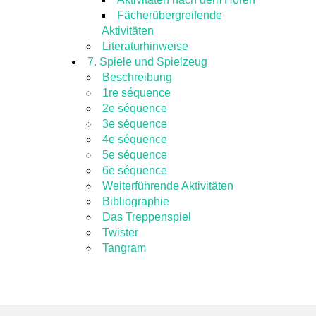
Fächerübergreifende
Aktivitäten
Literaturhinweise
7. Spiele und Spielzeug
Beschreibung
1re séquence
2e séquence
3e séquence
4e séquence
5e séquence
6e séquence
Weiterführende Aktivitäten
Bibliographie
Das Treppenspiel
Twister
Tangram