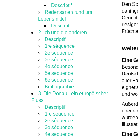
Den Sch
Descriptif
dahinge
Redensarten rund um
Gericht
Lebensmittel
riesige
Descriptif
Früchte
2. Ich und die anderen
Descriptif
1re séquence
Weiter
2e séquence
3e séquence
Eine G
4e séquence
Besonde
5e séquence
Deutsch
6e séquence
aller F
Bibliographie
eignet 
3. Die Donau - ein europäischer
und wo
Fluss
Außerd
Descriptif
überleb
1re séquence
wurden
2e séquence
Illustr
3e séquence
4e séquence
Eine G