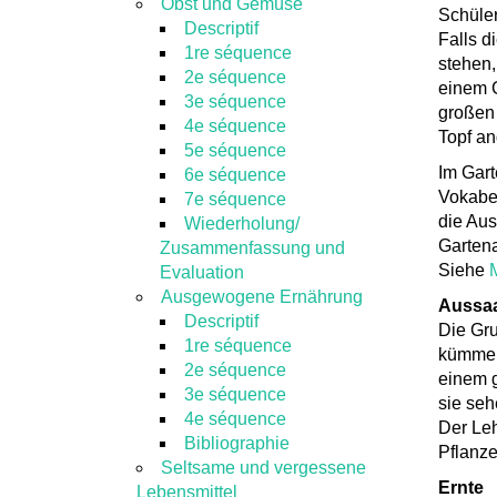
Obst und Gemüse
Schüler
Descriptif
Falls d
1re séquence
stehen,
2e séquence
einem 
3e séquence
großen 
4e séquence
Topf an
5e séquence
Im Gart
6e séquence
Vokabel
7e séquence
die Aus
Wiederholung/
Gartena
Zusammenfassung und
Siehe
M
Evaluation
Ausgewogene Ernährung
Aussa
Descriptif
Die Gru
1re séquence
kümmer
2e séquence
einem g
3e séquence
sie se
4e séquence
Der Leh
Bibliographie
Pflanze
Seltsame und vergessene
Ernte
Lebensmittel