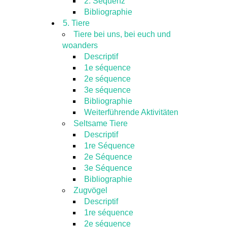
2. Sequenz
Bibliographie
5. Tiere
Tiere bei uns, bei euch und
woanders
Descriptif
1e séquence
2e séquence
3e séquence
Bibliographie
Weiterführende Aktivitäten
Seltsame Tiere
Descriptif
1re Séquence
2e Séquence
3e Séquence
Bibliographie
Zugvögel
Descriptif
1re séquence
2e séquence