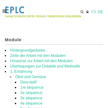
FR
DE
STARTSEITE
Module
ECML.AT
Hintergrundgedanke
Ziele der Arbeit mit den Modulen
Hinweise zur Arbeit mit den Modulen
MODULE
Überlegungen zur Didaktik und Methodik
1. Ernährung
Obst und Gemüse
RESSOURCEN
Descriptif
1re séquence
2e séquence
3e séquence
4e séquence