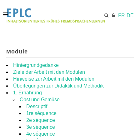
FR
DE
STARTSEITE
Module
ECML.AT
Hintergrundgedanke
Ziele der Arbeit mit den Modulen
Hinweise zur Arbeit mit den Modulen
MODULE
Überlegungen zur Didaktik und Methodik
1. Ernährung
Obst und Gemüse
RESSOURCEN
Descriptif
1re séquence
2e séquence
3e séquence
4e séquence