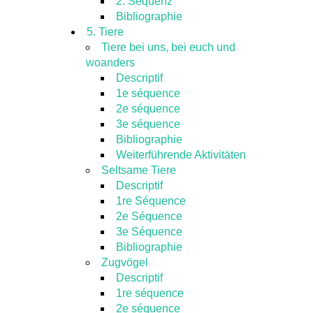
2. Sequenz
Bibliographie
5. Tiere
Tiere bei uns, bei euch und
woanders
Descriptif
1e séquence
2e séquence
3e séquence
Bibliographie
Weiterführende Aktivitäten
Seltsame Tiere
Descriptif
1re Séquence
2e Séquence
3e Séquence
Bibliographie
Zugvögel
Descriptif
1re séquence
2e séquence