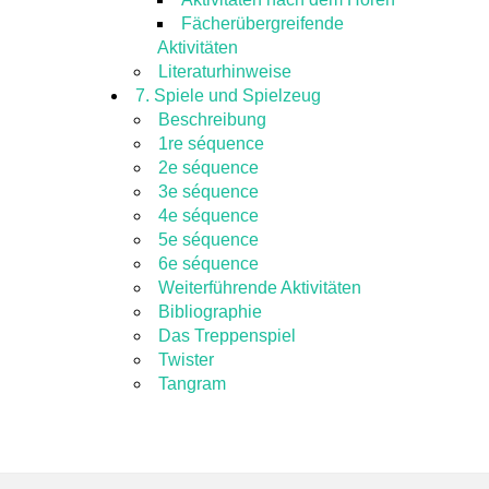
Fächerübergreifende
Aktivitäten
Literaturhinweise
7. Spiele und Spielzeug
Beschreibung
1re séquence
2e séquence
3e séquence
4e séquence
5e séquence
6e séquence
Weiterführende Aktivitäten
Bibliographie
Das Treppenspiel
Twister
Tangram