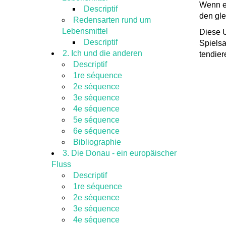
Wenn ei
Descriptif
den gle
Redensarten rund um
Lebensmittel
Diese U
Descriptif
Spielsa
2. Ich und die anderen
tendier
Descriptif
1re séquence
2e séquence
3e séquence
4e séquence
5e séquence
6e séquence
Bibliographie
3. Die Donau - ein europäischer
Fluss
Descriptif
1re séquence
2e séquence
3e séquence
4e séquence