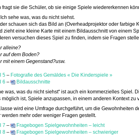
fragt sie die Schüler, ob sie einige Spiele wiedererkennen kön
 Ich sehe was, was du nicht siehst.
der schauen sich das Bild an (Overheadprojektor oder farbige 
d zieht eine kleine Karte mit einem Bildausschnitt von einem Spi
eren versuchen dieses Spiel zu finden, indem sie Fragen stelle
r alleine?
er auf dem Boden?
er mit einem Gegenstand?usw.
l 5
–
Fotografie des Gemäldes « Die Kinderspiele »
l 6
–
Bildausschnitte
he was, was du nicht siehst“ ist auch ein kommerzielles Spiel. 
 möglich ist, Spiele anzupassen, in einem anderen Kontext zu
Klasse wird eine Umfrage durchgeführt, um die Gewohnheiten de
 werden mehr oder weniger Fragen gestellt.
l 7
–
Fragebogen Spielgewohnheiten – leicht
l 8
–
Fragebogen Spielgewohnheiten – schwieriger