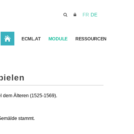
FR
DE
STARTSEITE
ECML.AT
MODULE
RESSOURCEN
pielen
l dem Älteren (1525-1569).
s Gemälde stammt.