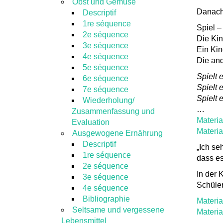
Obst und Gemüse
Danach 
Descriptif
1re séquence
Spiel –
2e séquence
Die Kin
3e séquence
Ein Kin
4e séquence
Die and
5e séquence
Spielt e
6e séquence
Spielt 
7e séquence
Spielt 
Wiederholung/
…
Zusammenfassung und
Materia
Evaluation
Materia
Ausgewogene Ernährung
Descriptif
„Ich se
1re séquence
dass es
2e séquence
In der 
3e séquence
Schüler
4e séquence
Bibliographie
Materia
Seltsame und vergessene
Materia
Lebensmittel