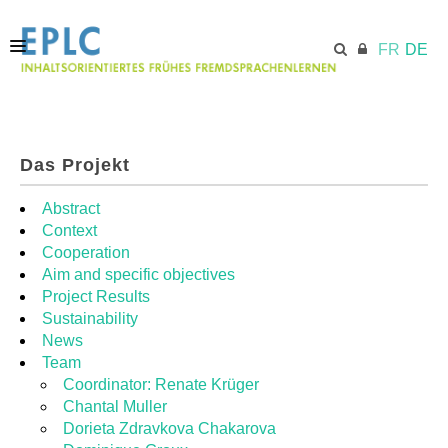
FR
DE
STARTSEITE
Das Projekt
ECML.AT
Abstract
Context
Cooperation
MODULE
Aim and specific objectives
Project Results
Sustainability
RESSOURCEN
News
Team
Coordinator: Renate Krüger
Chantal Muller
Dorieta Zdravkova Chakarova