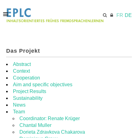
FR
DE
STARTSEITE
Das Projekt
ECML.AT
Abstract
Context
Cooperation
MODULE
Aim and specific objectives
Project Results
Sustainability
RESSOURCEN
News
Team
Coordinator: Renate Krüger
Chantal Muller
Dorieta Zdravkova Chakarova