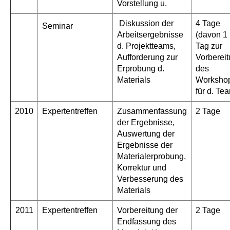
Vorstellung u.
Diskussion der
4 Tage
Seminar
Arbeitsergebnisse
(davon 1
d. Projektteams,
Tag zur
Aufforderung zur
Vorberei
Erprobung d.
des
Materials
Worksho
für d. Te
2010
Expertentreffen
Zusammenfassung
2 Tage
der Ergebnisse,
Auswertung der
Ergebnisse der
Materialerprobung,
Korrektur und
Verbesserung des
Materials
2011
Expertentreffen
Vorbereitung der
2 Tage
Endfassung des